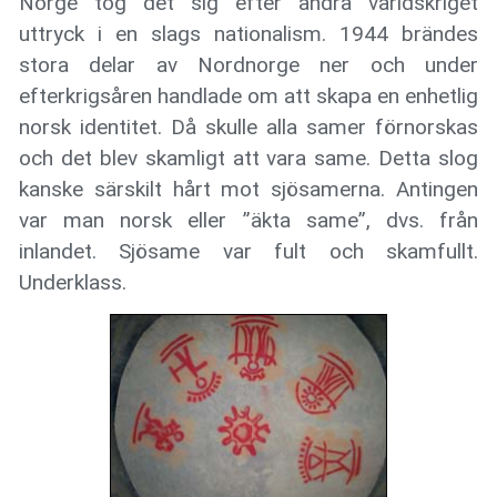
Norge tog det sig efter andra världskriget
uttryck i en slags nationalism. 1944 brändes
stora delar av Nordnorge ner och under
efterkrigsåren handlade om att skapa en enhetlig
norsk identitet. Då skulle alla samer förnorskas
och det blev skamligt att vara same. Detta slog
kanske särskilt hårt mot sjösamerna. Antingen
var man norsk eller ”äkta same”, dvs. från
inlandet. Sjösame var fult och skamfullt.
Underklass.