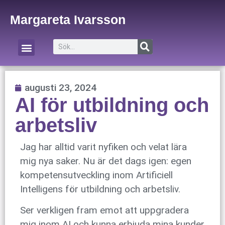
Margareta Ivarsson
Om Margareta
Om företaget
augusti 23, 2024
AI för utbildning och
arbetsliv
Jag har alltid varit nyfiken och velat lära
mig nya saker. Nu är det dags igen: egen
kompetensutveckling inom Artificiell
Intelligens för utbildning och arbetsliv.
Ser verkligen fram emot att uppgradera
mig inom AI och kunna erbjuda mina kunder