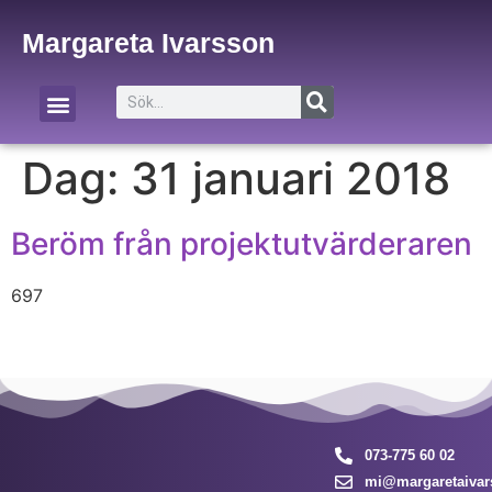
Margareta Ivarsson
Om Margareta
Om företaget
Dag:
31 januari 2018
Beröm från projektutvärderaren
697
073-775 60 02
mi@margaretaivar